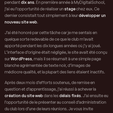
pendant
dix ans
. En première année à MyDigitalSchool,
j’ai eu l’opportunité de réaliser un
stage
chez eux. Ce
dernier consistait tout simplement à leur
développer un
nouveau site web
.
HBCBWL
J’ai été honoré par cette tâche car je me sentais en
quelque sorte redevable de ce que le club m’avait
apporté pendant les dix longues années où j’y ai joué.
L’interface d’origine était négligée, le site avait été conçu
sur
WordPress
, mais il se résumait à une simple page
blanche agrémentée de texte noir, d’images de
médiocre qualité, et la plupart des liens étaient inactifs.
Après deux mois d’efforts soutenus, de remise en
question et d’apprentissage, j’ai réussi à achever la
création du site web
dans les
délais fixés
. J’ai ensuite eu
l’opportunité de le présenter au conseil d’administration
du club lors d’une de leurs réunions. Je vous invite