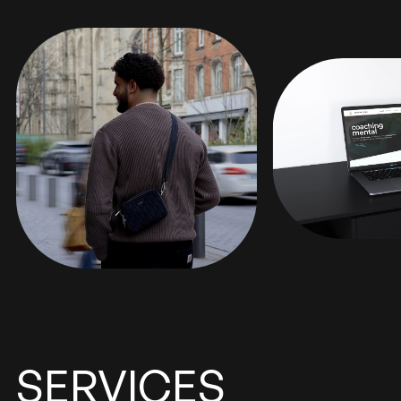
expertise
mon
Moi
et
SERVICES