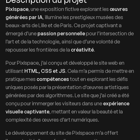
Pixlspace
, une exposition fictive explorant les
œuvres
générées par IA
, illumine les prestigieux musées des
beaux-arts de Lille et de Paris. Ce projet captivant a
émergé d’une
passion personnelle
pour l’intersection de
l’art et de la technologie, ainsi que d’une volonté de
repousser les frontières de la
créativité
.
Pixlspace
Pour Pixlspace, j’ai conçu et développé le site web en
utilisant
HTML, CSS et JS
. Cela m’a permis de mettre en
pratique mes
compétences
tout en explorant les défis
uniques posés par la présentation d’œuvres artistiques
générées par des algorithmes. Le site que j’ai créé a été
conçu pour immerger les visiteurs dans une
expérience
visuelle captivante
, mettant en valeur la beauté et la
complexité des œuvres d’art numériques.
Le développement du site de Pixlspace m’a offert